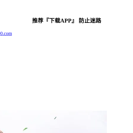
推荐『下载APP』 防止迷路
00.com