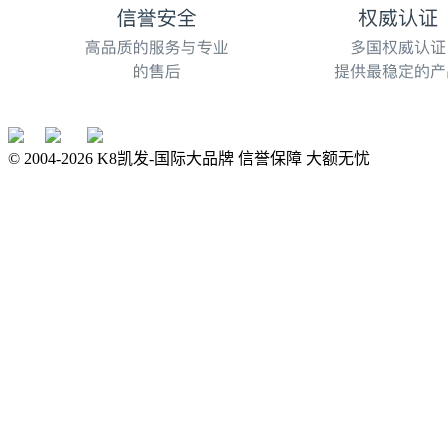
© 2004-
2026
K8凯发-国际大品牌 信誉保障 大额无忧