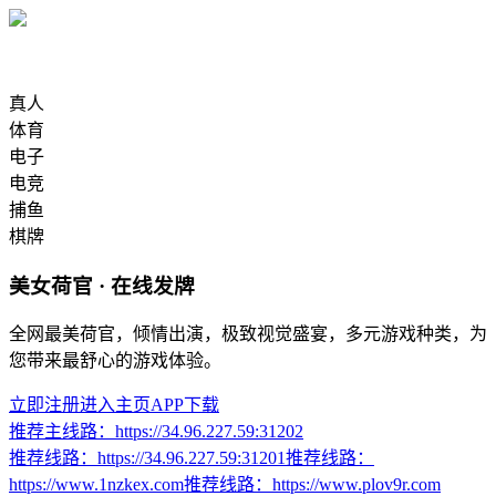
真人
体育
电子
电竞
捕鱼
棋牌
美女荷官 · 在线发牌
全网最美荷官，倾情出演，极致视觉盛宴，多元游戏种类，为
您带来最舒心的游戏体验。
立即注册
进入主页
APP下载
推荐主线路：
https://34.96.227.59:31202
推荐线路：
https://34.96.227.59:31201
推荐线路：
https://www.1nzkex.com
推荐线路：
https://www.plov9r.com