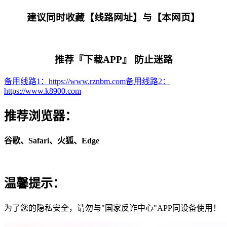
建议同时收藏【线路网址】与【本网页】
推荐『下载APP』 防止迷路
备用线路
1
：
https://www.rznbm.com
备用线路
2
：
https://www.k8900.com
推荐浏览器：
谷歌、Safari、火狐、Edge
温馨提示：
为了您的隐私安全，请勿与"国家反诈中心"APP同设备使用！