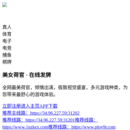
真人
体育
电子
电竞
捕鱼
棋牌
美女荷官 · 在线发牌
全网最美荷官，倾情出演，极致视觉盛宴，多元游戏种类，为
您带来最舒心的游戏体验。
立即注册
进入主页
APP下载
推荐主线路：
https://34.96.227.59:31202
推荐线路：
https://34.96.227.59:31201
推荐线路：
https://www.1nzkex.com
推荐线路：
https://www.plov9r.com