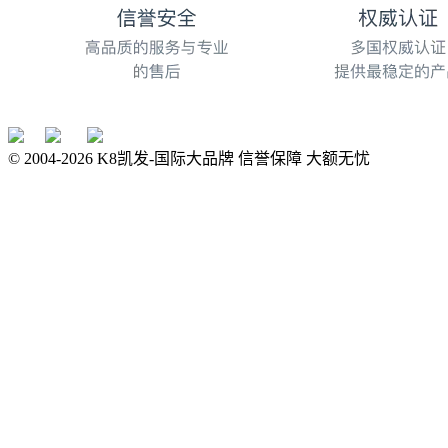
© 2004-
2026
K8凯发-国际大品牌 信誉保障 大额无忧