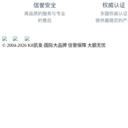
© 2004-
2026
K8凯发-国际大品牌 信誉保障 大额无忧