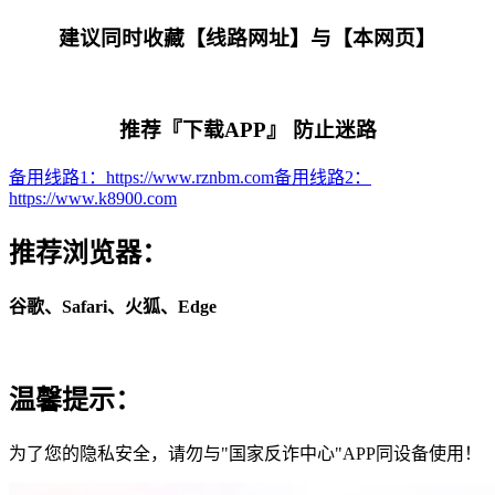
建议同时收藏【线路网址】与【本网页】
推荐『下载APP』 防止迷路
备用线路
1
：
https://www.rznbm.com
备用线路
2
：
https://www.k8900.com
推荐浏览器：
谷歌、Safari、火狐、Edge
温馨提示：
为了您的隐私安全，请勿与"国家反诈中心"APP同设备使用！