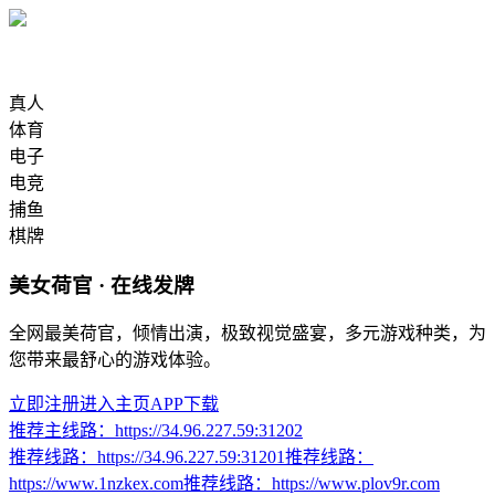
真人
体育
电子
电竞
捕鱼
棋牌
美女荷官 · 在线发牌
全网最美荷官，倾情出演，极致视觉盛宴，多元游戏种类，为
您带来最舒心的游戏体验。
立即注册
进入主页
APP下载
推荐主线路：
https://34.96.227.59:31202
推荐线路：
https://34.96.227.59:31201
推荐线路：
https://www.1nzkex.com
推荐线路：
https://www.plov9r.com