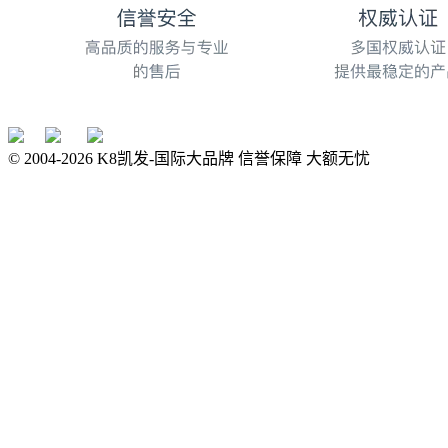
© 2004-
2026
K8凯发-国际大品牌 信誉保障 大额无忧